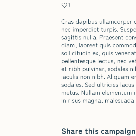
1
Cras dapibus ullamcorper di
nec imperdiet turpis. Suspen
sagittis nulla. Praesent co
diam, laoreet quis commodo 
sollicitudin ex, quis venena
pellentesque lectus, nec ve
et nibh pulvinar, sodales 
iaculis non nibh. Aliquam e
sodales. Sed ultricies lacus 
metus. Nullam elementum mol
In risus magna, malesuada 
Share this campaign