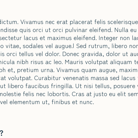
ctum. Vivamus nec erat placerat felis scelerisque p
disse quis orci ut orci pulvinar eleifend. Nulla eu
nsectetur lacus et maximus eleifend. Integer non la
vitae, sodales vel augue.| Sed rutrum, libero non
tis orci tellus vel dolor. Donec gravida, dolor ut au
hicula nibh risus ac leo. Mauris volutpat aliquam 
nibh et, pretium urna. Vivamus quam augue, maxim
rat volutpat. Curabitur venenatis massa sed lacus t
ut libero faucibus fringilla. Ut nisi tellus, posuere
estie felis nec lobortis. Cras at justo eu elit se
vel elementum ut, finibus et nunc.
?