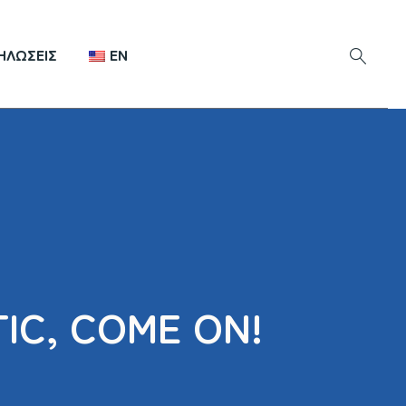
ΗΛΏΣΕΙΣ
EN
IC, COME ON!