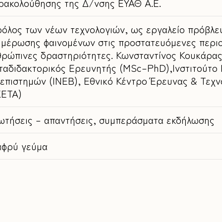
ρακολούθησης της Δ/νσης ΕΥΑΘ Α.Ε.
ρόλος των νέων τεχνολογιών, ως εργαλείο πρόβλεψ
ημέρωσης φαινομένων στις προστατευόμενες περιοχ
θρώπινες δραστηριότητες. Κωνσταντίνος Κουκάρας
ταδιδακτορικός Ερευνητής (MSc–PhD),Ινστιτούτ
οεπιστημών (ΙΝΕΒ), Εθνικό Κέντρο Έρευνας & Τεχν
ΚΕΤΑ)
ωτήσεις – απαντήσεις, συμπεράσματα εκδήλωσης
αφρύ γεύμα