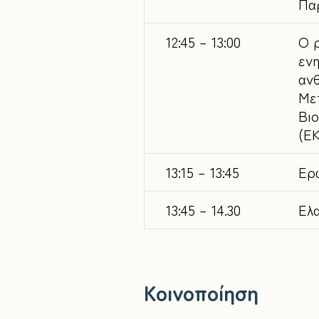
Πα
12:45 – 13:00
Ο 
εν
αν
Με
Βι
(Ε
13:15 – 13:45
Eρ
13:45 – 14.30
Ελ
Κοινοποίηση